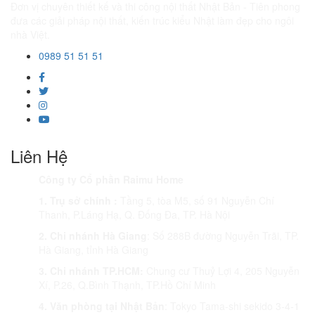
Đơn vị chuyên thiết kế và thi công nội thất Nhật Bản - Tiên phong
đưa các giải pháp nội thất, kiến trúc kiểu Nhật làm đẹp cho ngôi
nhà Việt.
0989 51 51 51
Liên Hệ
Công ty Cổ phần Raimu Home
1. Trụ sở chính :
Tầng 5, tòa M5, số 91 Nguyễn Chí
Thanh, P.Láng Hạ, Q. Đống Đa, TP. Hà Nội
2. Chi nhánh Hà Giang
: Số 288B đường Nguyễn Trãi, TP.
Hà Giang, tỉnh Hà Giang
3. Chi nhánh TP.HCM:
Chung cư Thuỷ Lợi 4, 205 Nguyễn
Xí, P.26, Q.Bình Thạnh, TP.Hồ Chí Minh
4. Văn phòng tại Nhật Bản
: Tokyo Tama-shi sekido 3-4-1