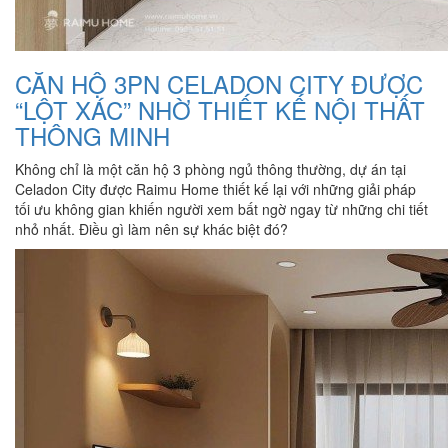
CĂN HỘ 3PN CELADON CITY ĐƯỢC
“LỘT XÁC” NHỜ THIẾT KẾ NỘI THẤT
THÔNG MINH
Không chỉ là một căn hộ 3 phòng ngủ thông thường, dự án tại
Celadon City được Raimu Home thiết kế lại với những giải pháp
tối ưu không gian khiến người xem bất ngờ ngay từ những chi tiết
nhỏ nhất. Điều gì làm nên sự khác biệt đó?