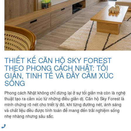
THIẾT KẾ CĂN HỘ SKY FOREST
THEO PHONG CÁCH NHẬT: TỐI
GIẢN, TINH TẾ VÀ ĐẦY CẢM XÚC
SỐNG
Phong cách Nhật không chỉ dừng lại ở sự tối giản mà còn là nghệ
thuật tạo ra cảm xúc từ những điều giản dị. Căn hộ Sky Forest là
minh chứng rõ nét cho triết lý đó, khi từng đường nét, ánh sáng
và chất liệu đều được tính toán để mang đến trải nghiệm sống
nhẹ nhàng nhưng sâu sắc.