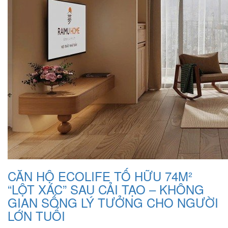
CĂN HỘ ECOLIFE TỐ HỮU 74M²
“LỘT XÁC” SAU CẢI TẠO – KHÔNG
GIAN SỐNG LÝ TƯỞNG CHO NGƯỜI
LỚN TUỔI