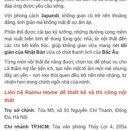
đáp ứng được yêu cầu sống.
Với phong cách
Japandi
, không gian cũ trở nên thoáng
đãng, tinh giản mà không mất đi sự ấm áp.
Phần thô được cải tạo kỹ lưỡng, những đường cong mềm
mại xuất hiện tinh tế trong từng góc nhà, từ nội thất đến
các chi tiết kiến trúc, giúp không gian vừa mang nét
tối
giản của Nhật Bản
vừa có chút thanh lịch của
Bắc Âu
.
Từng món nội thất đa năng được chọn lọc để phục vụ cho
cả thẩm mỹ lẫn tiện ích, tạo nên một tổ ấm mới mẻ nhưng
đầy an yên – nơi mọi thói quen đều trở nên nhẹ nhàng, tự
nhiên hơn trong chính ngôi nhà của mình.
Liên hệ Raimu Home để thiết kế và thi công nội
thất
Trụ sở chính:
Tòa M5, số 91 Nguyễn Chí Thanh, Đống
Đa, Hà Nội
Chi nhánh TP.HCM:
Tòa văn phòng Thủy Lợi 4, 205a