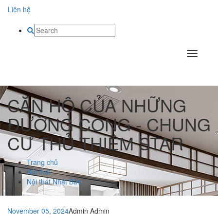
Liên hệ
CĂN HỘ CỦA NHỮNG
ĐƯỜNG CONG - CHUNG
CƯ THỦ THIÊM STAR
Trang chủ
Nội thất
Nội thất Nhật Bản
November 05, 2024
Admin Admin