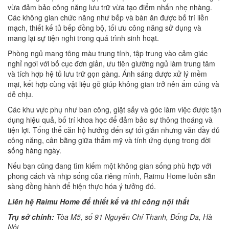
vừa đảm bảo công năng lưu trữ vừa tạo điểm nhấn nhẹ nhàng.
Các không gian chức năng như bếp và bàn ăn được bố trí liền
mạch, thiết kế tủ bếp đồng bộ, tối ưu công năng sử dụng và
mang lại sự tiện nghi trong quá trình sinh hoạt.
Phòng ngủ mang tông màu trung tính, tập trung vào cảm giác
nghỉ ngơi với bố cục đơn giản, ưu tiên giường ngủ làm trung tâm
và tích hợp hệ tủ lưu trữ gọn gàng. Ánh sáng được xử lý mềm
mại, kết hợp cùng vật liệu gỗ giúp không gian trở nên ấm cúng và
dễ chịu.
Các khu vực phụ như ban công, giặt sấy và góc làm việc được tận
dụng hiệu quả, bố trí khoa học để đảm bảo sự thông thoáng và
tiện lợi. Tổng thể căn hộ hướng đến sự tối giản nhưng vẫn đầy đủ
công năng, cân bằng giữa thẩm mỹ và tính ứng dụng trong đời
sống hàng ngày.
Nếu bạn cũng đang tìm kiếm một không gian sống phù hợp với
phong cách và nhịp sống của riêng mình, Raimu Home luôn sẵn
sàng đồng hành để hiện thực hóa ý tưởng đó.
Liên hệ Raimu Home để thiết kế và thi công nội thất
Trụ sở chính:
Tòa M5, số 91 Nguyễn Chí Thanh, Đống Đa, Hà
Nội