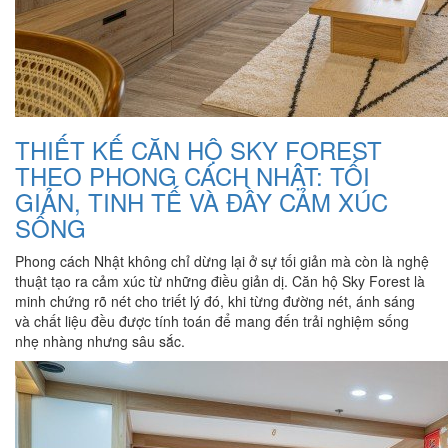
THIẾT KẾ CĂN HỘ SKY FOREST
THEO PHONG CÁCH NHẬT: TỐI
GIẢN, TINH TẾ VÀ ĐẦY CẢM XÚC
SỐNG
Phong cách Nhật không chỉ dừng lại ở sự tối giản mà còn là nghệ
thuật tạo ra cảm xúc từ những điều giản dị. Căn hộ Sky Forest là
minh chứng rõ nét cho triết lý đó, khi từng đường nét, ánh sáng
và chất liệu đều được tính toán để mang đến trải nghiệm sống
nhẹ nhàng nhưng sâu sắc.