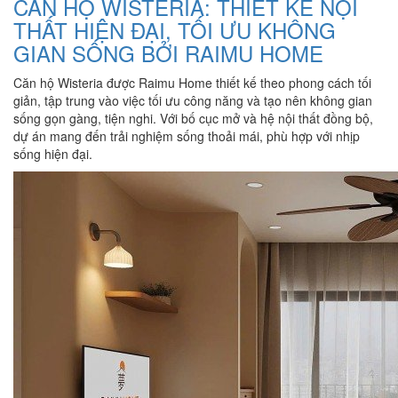
CĂN HỘ WISTERIA: THIẾT KẾ NỘI
THẤT HIỆN ĐẠI, TỐI ƯU KHÔNG
GIAN SỐNG BỞI RAIMU HOME
Căn hộ Wisteria được Raimu Home thiết kế theo phong cách tối
giản, tập trung vào việc tối ưu công năng và tạo nên không gian
sống gọn gàng, tiện nghi. Với bố cục mở và hệ nội thất đồng bộ,
dự án mang đến trải nghiệm sống thoải mái, phù hợp với nhịp
sống hiện đại.