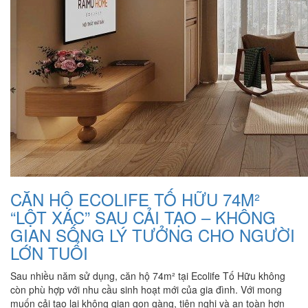
CĂN HỘ ECOLIFE TỐ HỮU 74M²
“LỘT XÁC” SAU CẢI TẠO – KHÔNG
GIAN SỐNG LÝ TƯỞNG CHO NGƯỜI
LỚN TUỔI
Sau nhiều năm sử dụng, căn hộ 74m² tại Ecolife Tố Hữu không
còn phù hợp với nhu cầu sinh hoạt mới của gia đình. Với mong
muốn cải tạo lại không gian gọn gàng, tiện nghi và an toàn hơn