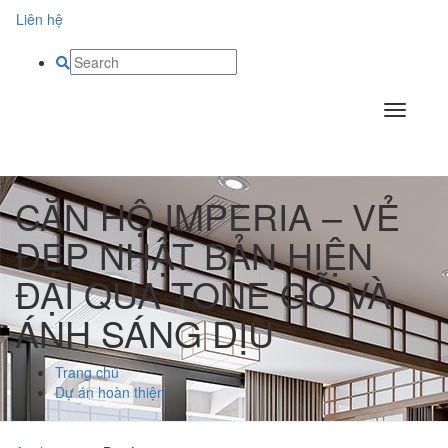
Liên hệ
CĂN HỘ IMPERIA – VẺ
ĐẸP NHẬT BẢN HIỆN
ĐẠI QUA TONE GỖ VÀ
ÁNH SÁNG DỊU
Trang chủ
Dự án hoàn thiện