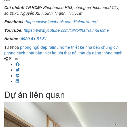
Chi nhánh TP.HCM:
Shophouse RS8, chung cư Richmond City,
số 207C Nguyễn Xí, P.Bình Thạnh, TP.HCM
Facebook
:
https://www.facebook.com/RaimuHome/
YouTube:
https://www.youtube.com/@NoithatRaimuHome
Hotline:
0989 51 51 51
Từ khóa
phòng ngủ đẹp
raimu home
thiết kế nhà bếp
chung cư
phong cách nhật bản
thiết kế nội thất
nội thất đa năng thông minh
Share
Dự án liên quan