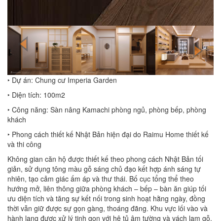
‣ Dự án: Chung cư Imperia Garden
‣ Diện tích: 100m2
‣ Công năng: Sàn nâng Kamachi phòng ngủ, phòng bếp, phòng
khách
‣ Phong cách thiết kế Nhật Bản hiện đại do Raimu Home thiết kế
và thi công
Không gian căn hộ được thiết kế theo phong cách Nhật Bản tối
giản, sử dụng tông màu gỗ sáng chủ đạo kết hợp ánh sáng tự
nhiên, tạo cảm giác ấm áp và thư thái. Bố cục tổng thể theo
hướng mở, liên thông giữa phòng khách – bếp – bàn ăn giúp tối
ưu diện tích và tăng sự kết nối trong sinh hoạt hằng ngày, đồng
thời vẫn giữ được sự gọn gàng, thoáng đãng. Khu vực lối vào và
hành lang được xử lý tinh gọn với hệ tủ âm tường và vách lam gỗ,