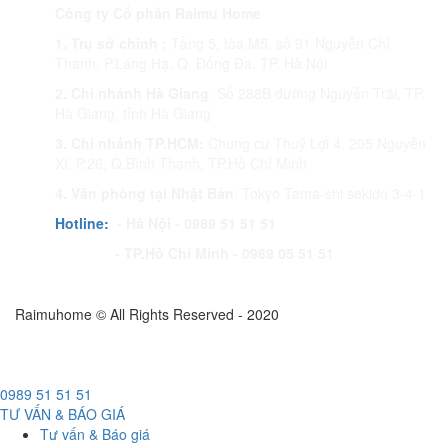
Công ty Cổ phần Raimu Home
1. Trụ sở chính :
Tầng 5, tòa M5, số 91 Nguyễn Chí
Thanh, P.Láng Hạ, Q. Đống Đa, TP. Hà Nội
2. Chi nhánh Hà Giang
: Số 288B đường Nguyễn Trãi, TP.
Hà Giang, tỉnh Hà Giang
3. Chi nhánh TP.HCM:
Chung cư Thuỷ Lợi 4, 205 Nguyễn
Xí, P.26, Q.Bình Thạnh, TP.Hồ Chí Minh
4. Văn phòng tại Nhật Bản
: Tokyo Tama-shi sekido 3-4-1
Hotline:
- Hà Nội - 0989 51 51 51
- TP.Hồ Chí Minh - 0989 05 51 51
Raimuhome © All Rights Reserved - 2020
0989 51 51 51
TƯ VẤN & BÁO GIÁ
Tư vấn & Báo giá