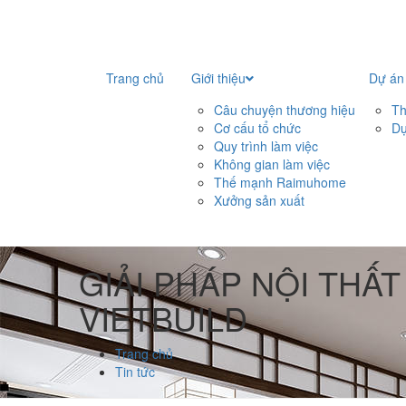
Trang chủ
Giới thiệu
Dự án
Câu chuyện thương hiệu
Th
Cơ cấu tổ chức
Dự
Quy trình làm việc
Không gian làm việc
Thế mạnh Raimuhome
Xưởng sản xuất
GIẢI PHÁP NỘI THẤ
VIETBUILD
Trang chủ
Tin tức