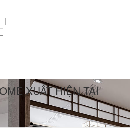
OME XUẤT HIỆN TẠI