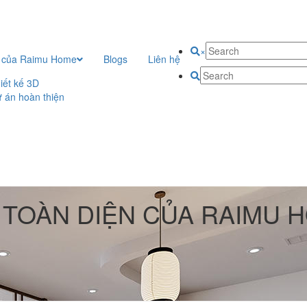
×
 của Raimu Home
Blogs
Liên hệ
iết kế 3D
 án hoàn thiện
T TOÀN DIỆN CỦA RAIMU H