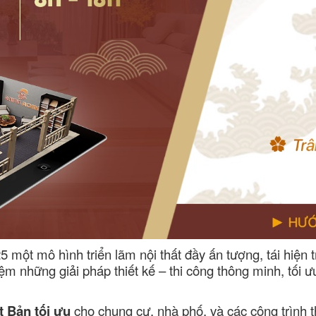
ột mô hình triển lãm nội thất đầy ấn tượng, tái hiện t
iệm những giải pháp thiết kế – thi công thông minh, tối 
t Bản tối ưu
cho chung cư, nhà phố, và các công trình 