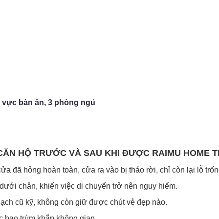
 vực bàn ăn, 3 phòng ngủ
CĂN HỘ TRƯỚC VÀ SAU KHI ĐƯỢC RAIMU HOME T
đã hỏng hoàn toàn, cửa ra vào bị tháo rời, chỉ còn lại lỗ trốn
ưới chân, khiến việc di chuyển trở nên nguy hiểm.
gạch cũ kỹ, không còn giữ được chút vẻ đẹp nào.
 bao trùm khắp không gian.