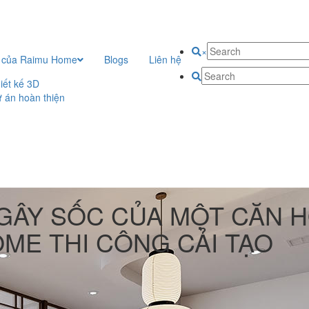
×
 của Raimu Home
Blogs
Liên hệ
iết kế 3D
 án hoàn thiện
 GÂY SỐC CỦA MỘT CĂN 
ME THI CÔNG CẢI TẠO