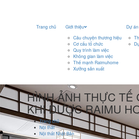
Trang chủ
Giới thiệu
Dự án
Câu chuyện thương hiệu
Th
Cơ cấu tổ chức
Dự
Quy trình làm việc
Không gian làm việc
Thế mạnh Raimuhome
Xưởng sản xuất
HÌNH ẢNH THỰC TẾ
KHI ĐƯỢC RAIMU HO
Trang chủ
Nội thất
Nội thất Nhật Bản