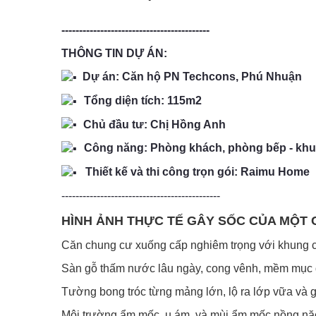
------------------------------------------
THÔNG TIN DỰ ÁN:
Dự án: Căn hộ PN Techcons, Phú Nhuận
Tổng diện tích: 115m2
Chủ đầu tư: Chị Hồng Anh
Công năng: Phòng khách, phòng bếp - khu
Thiết kế và thi công trọn gói:
Raimu Home
---------------------------------------------
HÌNH ẢNH THỰC TẾ GÂY SỐC CỦA MỘT 
Căn chung cư xuống cấp nghiêm trọng với khung cửa 
Sàn gỗ thấm nước lâu ngày, cong vênh, mềm mục d
Tường bong tróc từng mảng lớn, lộ ra lớp vữa và 
Môi trường ẩm mốc, u ám, và mùi ẩm mốc nồng nặc