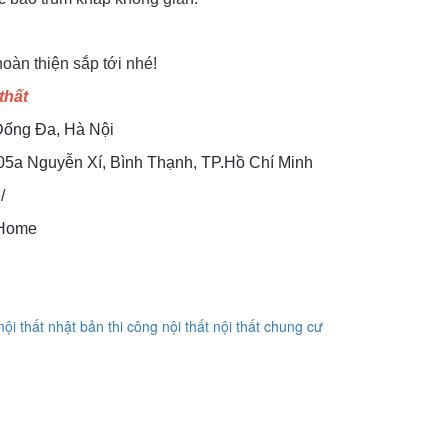
àn thiện sắp tới nhé!
thất
Đống Đa, Hà Nội
05a Nguyễn Xí, Bình Thạnh, TP.Hồ Chí Minh
/
uHome
ội thất nhật bản
thi công nội thất
nội thất chung cư