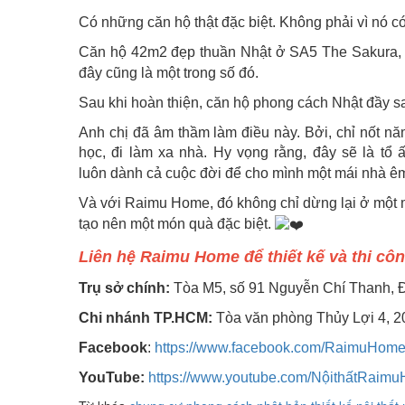
Có những căn hộ thật đặc biệt. Không phải vì nó có
Căn hộ 42m2 đẹp thuần Nhật ở SA5 The Sakura, 
đây cũng là một trong số đó.
Sau khi hoàn thiện, căn hộ phong cách Nhật đầy s
Anh chị đã âm thầm làm điều này. Bởi, c
hỉ nốt nă
học, đi làm xa nhà. Hy vọng rằng, đây sẽ là tổ
luôn
dành cả cuộc đời để cho mình một mái nhà ê
Và với Raimu Home, đó không chỉ dừng lại ở một 
tạo nên một món quà đặc biệt.
Liên hệ Raimu Home để thiết kế và thi côn
Trụ sở chính:
Tòa M5, số 91 Nguyễn Chí Thanh, 
Chi nhánh TP.HCM:
Tòa văn phòng Thủy Lợi 4, 2
Facebook
:
https://www.facebook.com/RaimuHome
YouTube:
https://www.youtube.com/NộithấtRaim