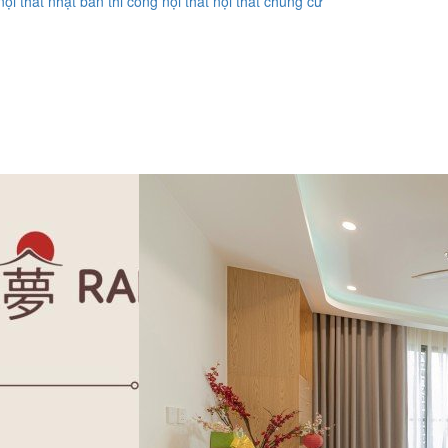
ội thất nhật bản
thi công nội thất
nội thất chung cư