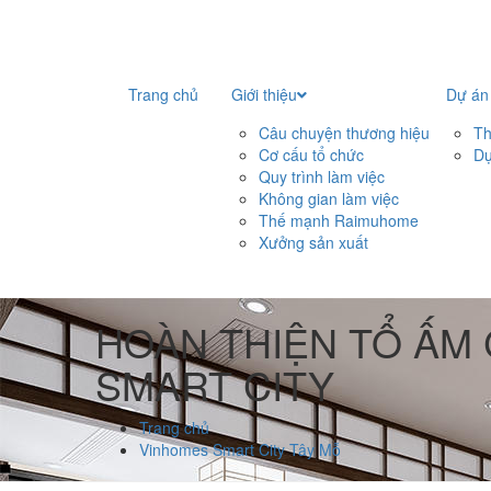
Trang chủ
Giới thiệu
Dự án
Câu chuyện thương hiệu
Th
Cơ cấu tổ chức
Dự
Quy trình làm việc
Không gian làm việc
Thế mạnh Raimuhome
Xưởng sản xuất
HOÀN THIỆN TỔ ẤM 
SMART CITY
Trang chủ
Vinhomes Smart City Tây Mỗ