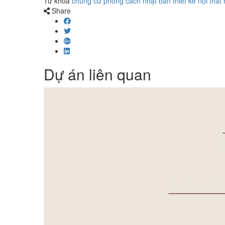
Từ khóa
chung cư phong cách nhật bản
thiết kế nội thất
n
Share
Dự án liên quan