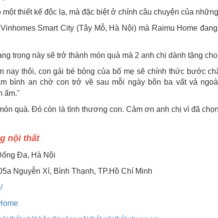
 một thiết kế độc lạ, mà đặc biệt ở chính câu chuyện của những
Vinhomes Smart City (Tây Mỗ, Hà Nội) mà Raimu Home đang t
ang trọng này sẽ trở thành món quà mà 2 anh chị dành tặng cho
m nay thôi, con gái bé bỏng của bố mẹ sẽ chính thức bước ch
 ấm bình an chờ con trở về sau mỗi ngày bôn ba vất vả ngoà
m ấm."
món quà. Đó còn là tình thương con. Cảm ơn anh chị vì đã c
g nội thất
Đống Đa, Hà Nội
05a Nguyễn Xí, Bình Thạnh, TP.Hồ Chí Minh
/
uHome