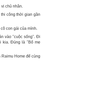
 vị chủ nhân.
hi công thời gian gần
 cô con gái của mình.
ân vào "cuộc sống". Đi
i kia. Đúng là "Bố mẹ
họn Raimu Home để cùng