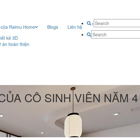
×
 của Raimu Home
Blogs
Liên hệ
iết kế 3D
 án hoàn thiện
CỦA CÔ SINH VIÊN NĂM 4