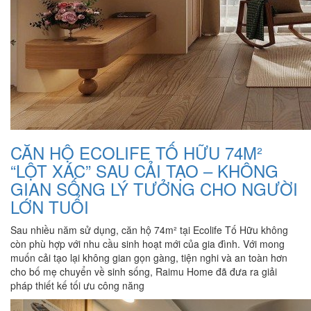
CĂN HỘ ECOLIFE TỐ HỮU 74M²
“LỘT XÁC” SAU CẢI TẠO – KHÔNG
GIAN SỐNG LÝ TƯỞNG CHO NGƯỜI
LỚN TUỔI
Sau nhiều năm sử dụng, căn hộ 74m² tại Ecolife Tố Hữu không
còn phù hợp với nhu cầu sinh hoạt mới của gia đình. Với mong
muốn cải tạo lại không gian gọn gàng, tiện nghi và an toàn hơn
cho bố mẹ chuyển về sinh sống, Raimu Home đã đưa ra giải
pháp thiết kế tối ưu công năng