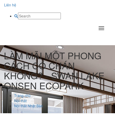
Liên hệ
LÀM MÃI MỘT PHONG
CÁCH CÓ CHÁN
KHÔNG? - SWAN LAKE
ONSEN ECOPARK
Trang chủ
Nội thất
Nội thất Nhật Bản