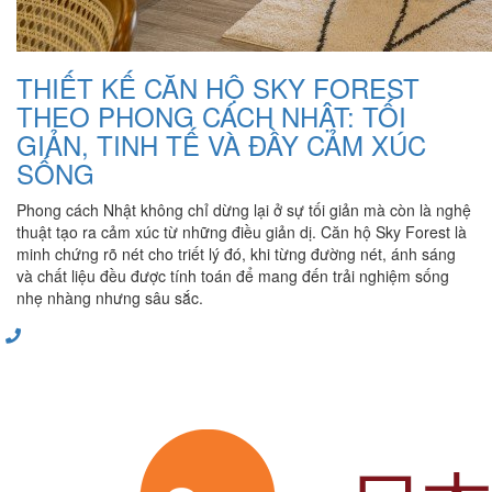
THIẾT KẾ CĂN HỘ SKY FOREST
THEO PHONG CÁCH NHẬT: TỐI
GIẢN, TINH TẾ VÀ ĐẦY CẢM XÚC
SỐNG
Phong cách Nhật không chỉ dừng lại ở sự tối giản mà còn là nghệ
thuật tạo ra cảm xúc từ những điều giản dị. Căn hộ Sky Forest là
minh chứng rõ nét cho triết lý đó, khi từng đường nét, ánh sáng
và chất liệu đều được tính toán để mang đến trải nghiệm sống
nhẹ nhàng nhưng sâu sắc.