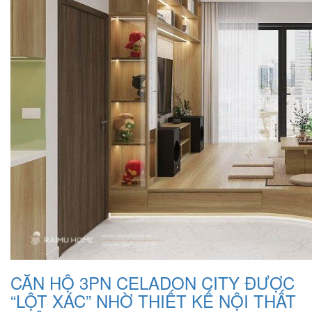
CĂN HỘ 3PN CELADON CITY ĐƯỢC
“LỘT XÁC” NHỜ THIẾT KẾ NỘI THẤT