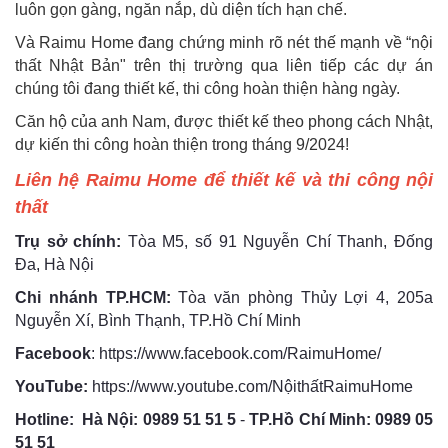
luôn gọn gàng, ngăn nắp, dù diện tích hạn chế.
Và Raimu Home đang chứng minh rõ nét thế mạnh về “nội
thất Nhật Bản" trên thị trường qua liên tiếp các dự án
chúng tôi đang thiết kế, thi công hoàn thiện hàng ngày.
Căn hộ của anh Nam, được thiết kế theo phong cách Nhật,
dự kiến thi công hoàn thiện trong tháng 9/2024!
Liên hệ Raimu Home để thiết kế và thi công nội
thất
Trụ sở chính:
Tòa M5, số 91 Nguyễn Chí Thanh, Đống
Đa, Hà Nội
Chi nhánh TP.HCM:
Tòa văn phòng Thủy Lợi 4, 205a
Nguyễn Xí, Bình Thạnh, TP.Hồ Chí Minh
Facebook
:
https://www.facebook.com/RaimuHome/
YouTube:
https://www.youtube.com/NộithấtRaimuHome
Hotline:
Hà Nội:
0989 51 51 5
-
TP.Hồ Chí Minh: 0989 05
51 51