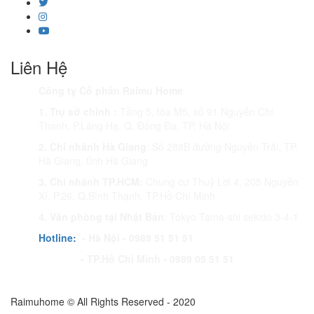
Liên Hệ
Công ty Cổ phần Raimu Home
1. Trụ sở chính :
Tầng 5, tòa M5, số 91 Nguyễn Chí
Thanh, P.Láng Hạ, Q. Đống Đa, TP. Hà Nội
2. Chi nhánh Hà Giang
: Số 288B đường Nguyễn Trãi, TP.
Hà Giang, tỉnh Hà Giang
3. Chi nhánh TP.HCM:
Chung cư Thuỷ Lợi 4, 205 Nguyễn
Xí, P.26, Q.Bình Thạnh, TP.Hồ Chí Minh
4. Văn phòng tại Nhật Bản
: Tokyo Tama-shi sekido 3-4-1
Hotline:
- Hà Nội - 0989 51 51 51
- TP.Hồ Chí Minh - 0989 05 51 51
Raimuhome © All Rights Reserved - 2020