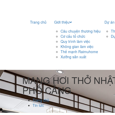
Trang chủ
Giới thiệu
Dự án
Câu chuyện thương hiệu
Th
Cơ cấu tổ chức
Dự
Quy trình làm việc
Không gian làm việc
Thế mạnh Raimuhome
Xưởng sản xuất
MANG HƠI THỞ NHẬ
PHỐ CẢNG
Trang chủ
Tin tức