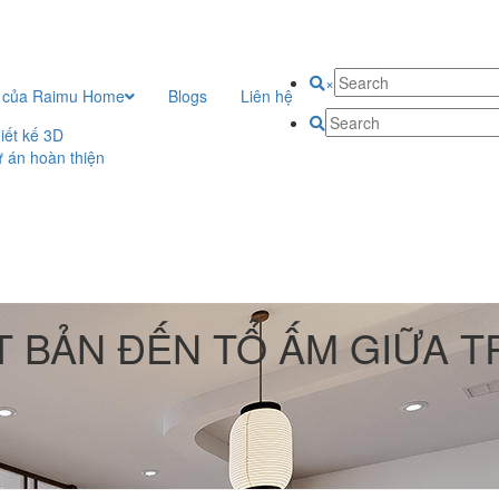
×
 của Raimu Home
Blogs
Liên hệ
iết kế 3D
 án hoàn thiện
T BẢN ĐẾN TỔ ẤM GIỮA 