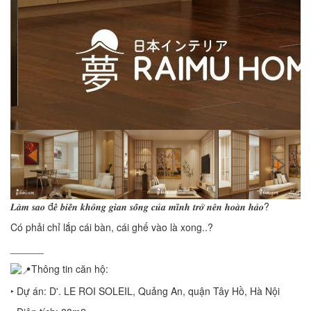
𝑳𝒂̀𝒎 𝒔𝒂𝒐 đ𝒆̂̉ 𝒃𝒊𝒆̂́𝒏 𝒌𝒉𝒐̂𝒏𝒈 𝒈𝒊𝒂𝒏 𝒔𝒐̂́𝒏𝒈 𝒄𝒖̉𝒂 𝒎𝒊̀𝒏𝒉 𝒕𝒓𝒐̛̉ 𝒏𝒆̂𝒏 𝒉𝒐𝒂̀𝒏 𝒉𝒂̉𝒐?
Có phải chỉ lắp cái bàn, cái ghế vào là xong..?
______
Thông tin căn hộ:
‣ Dự án: D'. LE ROI SOLEIL, Quảng An, quận Tây Hồ, Hà Nội