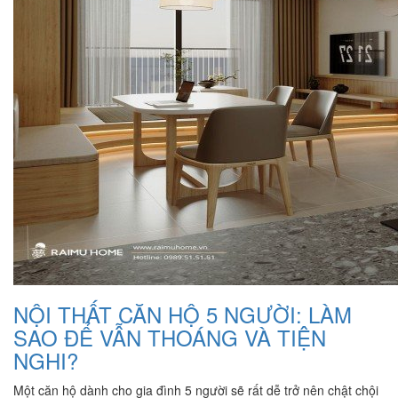
NỘI THẤT CĂN HỘ 5 NGƯỜI: LÀM
SAO ĐỂ VẪN THOÁNG VÀ TIỆN
NGHI?
Một căn hộ dành cho gia đình 5 người sẽ rất dễ trở nên chật chội