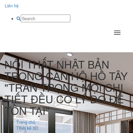
Liên hệ
NỘI THẤT NHẬT BẢN
TRONG CĂN HỘ HỒ TÂY
"TRÂN TRỌNG MỌI CHI
TIẾT ĐỀU CÓ LÝ DO ĐỂ
TỒN TẠI"
Trang chủ
Thiết kế 3D