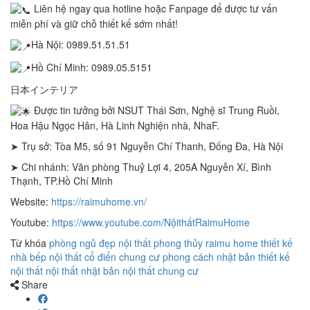
Liên hệ ngay qua hotline hoặc Fanpage để được tư vấn
miễn phí và giữ chỗ thiết kế sớm nhất!
Hà Nội: 0989.51.51.51
Hồ Chí Minh: 0989.05.5151
日本インテリア
Được tin tưởng bởi NSUT Thái Sơn, Nghệ sĩ Trung Ruồi,
Hoa Hậu Ngọc Hân, Hà Linh Nghiện nhà, NhaF.
➤ Trụ sở: Tòa M5, số 91 Nguyễn Chí Thanh, Đống Đa, Hà Nội
➤ Chi nhánh: Văn phòng Thuỷ Lợi 4, 205A Nguyễn Xí, Bình
Thạnh, TP.Hồ Chí Minh
Website:
https://raimuhome.vn/
Youtube:
https://www.youtube.com/NộithấtRaimuHome
Từ khóa
phòng ngủ đẹp
nội thất phong thủy
raimu home
thiết kế
nhà bếp
nội thất cổ điển
chung cư phong cách nhật bản
thiết kế
nội thất
nội thất nhật bản
nội thất chung cư
Share