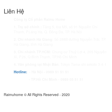
Liên Hệ
Công ty Cổ phần Raimu Home
1. Trụ sở chính :
Tầng 5, tòa M5, số 91 Nguyễn Chí
Thanh, P.Láng Hạ, Q. Đống Đa, TP. Hà Nội
2. Chi nhánh Hà Giang
: Số 288B đường Nguyễn Trãi, TP.
Hà Giang, tỉnh Hà Giang
3. Chi nhánh TP.HCM:
Chung cư Thuỷ Lợi 4, 205 Nguyễn
Xí, P.26, Q.Bình Thạnh, TP.Hồ Chí Minh
4. Văn phòng tại Nhật Bản
: Tokyo Tama-shi sekido 3-4-1
Hotline:
- Hà Nội - 0989 51 51 51
- TP.Hồ Chí Minh - 0989 05 51 51
Raimuhome © All Rights Reserved - 2020