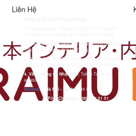
Liên Hệ
Công ty Cổ phần Raimu Home
1. Trụ sở chính :
Tầng 5, tòa M5, số 91 Nguyễn
Chí Thanh, P.Láng Hạ, Q. Đống Đa, TP. Hà Nội
2. Chi nhánh Hà Giang
: Số 288B đường Nguyễn
Trãi, TP. Hà Giang, tỉnh Hà Giang
3. Chi nhánh TP.HCM:
Chung cư Thuỷ Lợi 4, 205
Nguyễn Xí, P.26, Q.Bình Thạnh, TP.Hồ Chí Minh
4. Văn phòng tại Nhật Bản
: Tokyo Tama-shi
sekido 3-4-1
Hotline:
- Hà Nội - 0989 51 51 51
- TP.Hồ Chí Minh - 0989 05 51 51