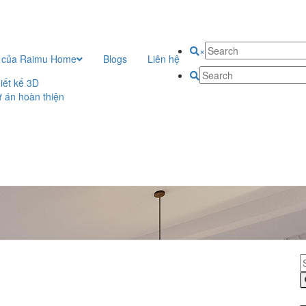
×
 của Raimu Home
Blogs
Liên hệ
iết kế 3D
 án hoàn thiện