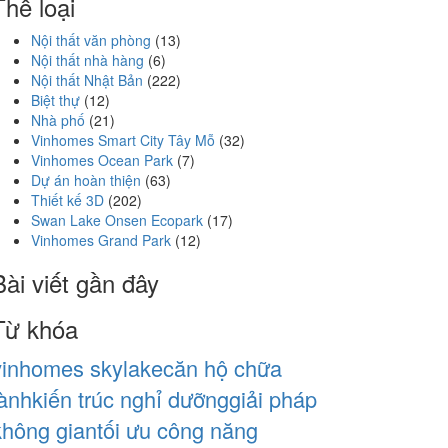
Thể loại
Nội thất văn phòng
(13)
Nội thất nhà hàng
(6)
Nội thất Nhật Bản
(222)
Biệt thự
(12)
Nhà phố
(21)
Vinhomes Smart City Tây Mỗ
(32)
Vinhomes Ocean Park
(7)
Dự án hoàn thiện
(63)
Thiết kế 3D
(202)
Swan Lake Onsen Ecopark
(17)
Vinhomes Grand Park
(12)
Bài viết gần đây
Từ khóa
vinhomes skylake
căn hộ chữa
lành
kiến trúc nghỉ dưỡng
giải pháp
không gian
tối ưu công năng