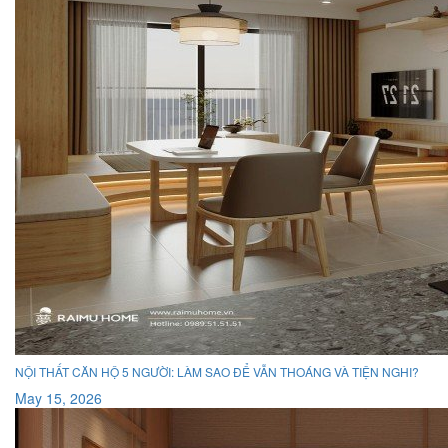
NỘI THẤT CĂN HỘ 5 NGƯỜI: LÀM SAO ĐỂ VẪN THOÁNG VÀ TIỆN NGHI?
May 15, 2026