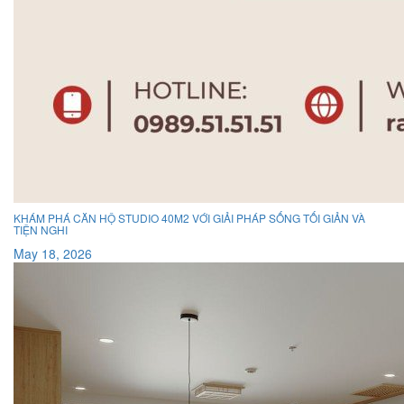
KHÁM PHÁ CĂN HỘ STUDIO 40M2 VỚI GIẢI PHÁP SỐNG TỐI GIẢN VÀ
TIỆN NGHI
May 18, 2026