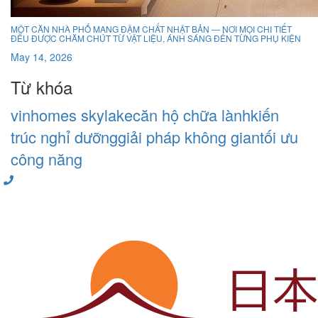
MỘT CĂN NHÀ PHỐ MANG ĐẬM CHẤT NHẬT BẢN — NƠI MỌI CHI TIẾT
ĐỀU ĐƯỢC CHĂM CHÚT TỪ VẬT LIỆU, ÁNH SÁNG ĐẾN TỪNG PHỤ KIỆN
May 14, 2026
Từ khóa
vinhomes skylake
căn hộ chữa lành
kiến
trúc nghỉ dưỡng
giải pháp không gian
tối ưu
công năng