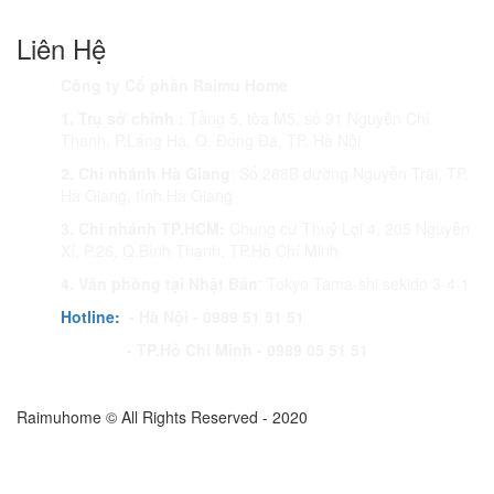
Liên Hệ
Công ty Cổ phần Raimu Home
1. Trụ sở chính :
Tầng 5, tòa M5, số 91 Nguyễn Chí
Thanh, P.Láng Hạ, Q. Đống Đa, TP. Hà Nội
2. Chi nhánh Hà Giang
: Số 288B đường Nguyễn Trãi, TP.
Hà Giang, tỉnh Hà Giang
3. Chi nhánh TP.HCM:
Chung cư Thuỷ Lợi 4, 205 Nguyễn
Xí, P.26, Q.Bình Thạnh, TP.Hồ Chí Minh
4. Văn phòng tại Nhật Bản
: Tokyo Tama-shi sekido 3-4-1
Hotline:
- Hà Nội - 0989 51 51 51
- TP.Hồ Chí Minh - 0989 05 51 51
Raimuhome © All Rights Reserved - 2020