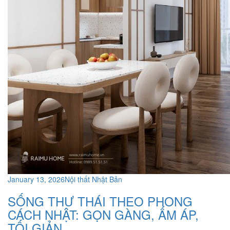
January 13, 2026
Nội thất Nhật Bản
SỐNG THƯ THÁI THEO PHONG
CÁCH NHẬT: GỌN GÀNG, ẤM ÁP,
TỐI GIẢN