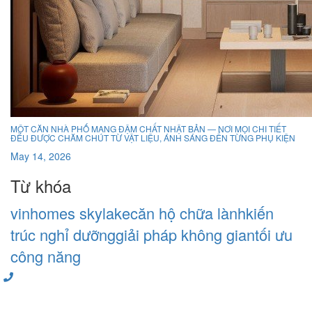
MỘT CĂN NHÀ PHỐ MANG ĐẬM CHẤT NHẬT BẢN — NƠI MỌI CHI TIẾT
ĐỀU ĐƯỢC CHĂM CHÚT TỪ VẬT LIỆU, ÁNH SÁNG ĐẾN TỪNG PHỤ KIỆN
May 14, 2026
Từ khóa
vinhomes skylake
căn hộ chữa lành
kiến
trúc nghỉ dưỡng
giải pháp không gian
tối ưu
công năng