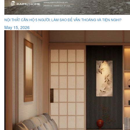
NỘI THẤT CĂN HỘ 5 NGƯỜI: LÀM SAO ĐỂ VẪN THOÁNG VÀ TIỆN NGHI?
May 15, 2026