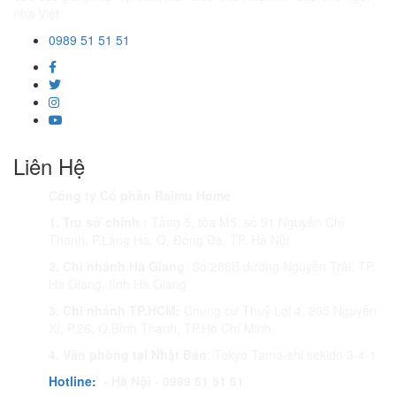
nhà Việt.
0989 51 51 51
Liên Hệ
Công ty Cổ phần Raimu Home
1. Trụ sở chính :
Tầng 5, tòa M5, số 91 Nguyễn Chí
Thanh, P.Láng Hạ, Q. Đống Đa, TP. Hà Nội
2. Chi nhánh Hà Giang
: Số 288B đường Nguyễn Trãi, TP.
Hà Giang, tỉnh Hà Giang
3. Chi nhánh TP.HCM:
Chung cư Thuỷ Lợi 4, 205 Nguyễn
Xí, P.26, Q.Bình Thạnh, TP.Hồ Chí Minh
4. Văn phòng tại Nhật Bản
: Tokyo Tama-shi sekido 3-4-1
Hotline:
- Hà Nội - 0989 51 51 51