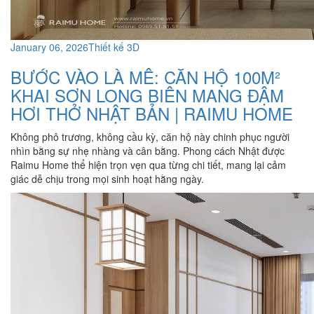
January 06, 2026
Thiết kế 3D
BƯỚC VÀO LÀ MÊ: CĂN HỘ 100M²
KHAI SƠN LONG BIÊN MANG ĐẬM
HƠI THỞ NHẬT BẢN | RAIMU HOME
Không phô trương, không cầu kỳ, căn hộ này chinh phục người
nhìn bằng sự nhẹ nhàng và cân bằng. Phong cách Nhật được
Raimu Home thể hiện trọn vẹn qua từng chi tiết, mang lại cảm
giác dễ chịu trong mọi sinh hoạt hằng ngày.