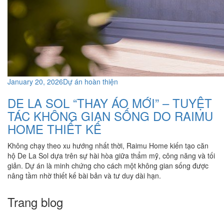
January 20, 2026
Dự án hoàn thiện
DE LA SOL “THAY ÁO MỚI” – TUYỆT
TÁC KHÔNG GIAN SỐNG DO RAIMU
HOME THIẾT KẾ
Không chạy theo xu hướng nhất thời, Raimu Home kiến tạo căn
hộ De La Sol dựa trên sự hài hòa giữa thẩm mỹ, công năng và tối
giản. Dự án là minh chứng cho cách một không gian sống được
nâng tầm nhờ thiết kế bài bản và tư duy dài hạn.
Trang blog