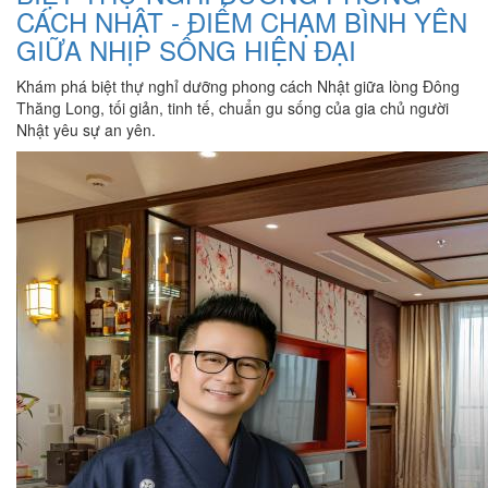
CÁCH NHẬT - ĐIỂM CHẠM BÌNH YÊN
GIỮA NHỊP SỐNG HIỆN ĐẠI
Khám phá biệt thự nghỉ dưỡng phong cách Nhật giữa lòng Đông
Thăng Long, tối giản, tinh tế, chuẩn gu sống của gia chủ người
Nhật yêu sự an yên.