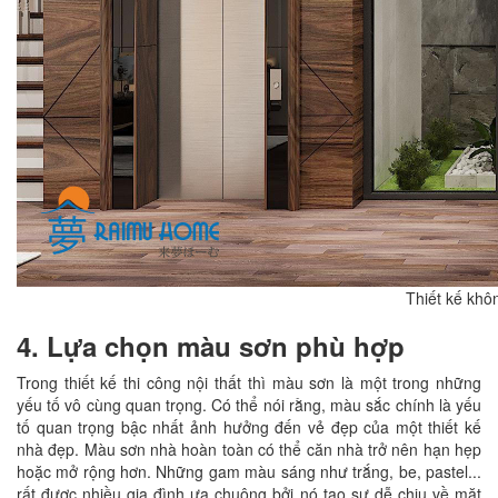
Thiết kế khôn
4. Lựa chọn màu sơn phù hợp
Trong thiết kế thi công nội thất thì màu sơn là một trong những
yếu tố vô cùng quan trọng. Có thể nói rằng, màu sắc chính là yếu
tố quan trọng bậc nhất ảnh hưởng đến vẻ đẹp của một thiết kế
nhà đẹp. Màu sơn nhà hoàn toàn có thể căn nhà trở nên hạn hẹp
hoặc mở rộng hơn. Những gam màu sáng như trắng, be, pastel...
rất được nhiều gia đình ưa chuộng bởi nó tạo sự dễ chịu về mặt