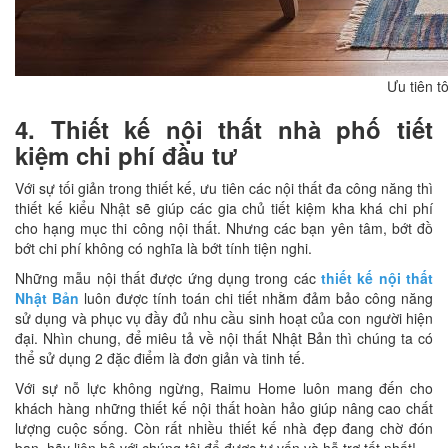
Ưu tiên t
4. Thiết kế nội thất nhà phố tiết
kiệm chi phí đầu tư
Với sự tối giản trong thiết kế, ưu tiên các nội thất đa công năng thì
thiết kế kiểu Nhật sẽ giúp các gia chủ tiết kiệm kha khá chi phí
cho hạng mục thi công nội thất. Nhưng các bạn yên tâm, bớt đồ
bớt chi phí không có nghĩa là bớt tính tiện nghi.
Những mẫu nội thất được ứng dụng trong các
thiết kế nội thất
Nhật Bản
luôn được tính toán chi tiết nhằm đảm bảo công năng
sử dụng và phục vụ đầy đủ nhu cầu sinh hoạt của con người hiện
đại. Nhìn chung, để miêu tả về nội thất Nhật Bản thì chúng ta có
thể sử dụng 2 đặc điểm là đơn giản và tinh tế.
Với sự nỗ lực không ngừng, Raimu Home luôn mang đến cho
khách hàng những thiết kế nội thất hoàn hảo giúp nâng cao chất
lượng cuộc sống. Còn rất nhiều thiết kế nhà đẹp đang chờ đón
bạn, hãy liên hệ với chúng tôi để được tư vấn và hỗ trợ tốt nhất!