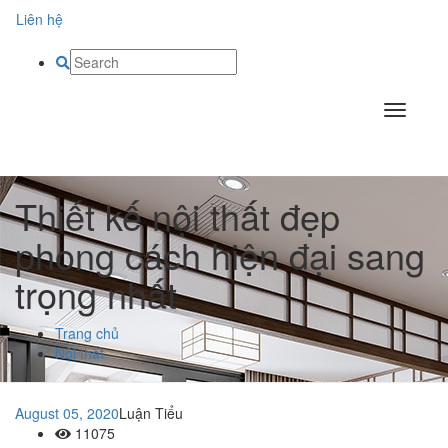
Liên hệ
Thiết kế nội thất đẹp
phong cách hiện đại sang
trọng nhất
Trang chủ
Nội thất
August 05, 2020
Luận Tiểu
11075