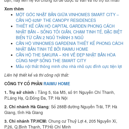
Xem thêm
MỘT GÓC NHẬT BẢN GIỮA VINHOMES SMART CITY –
CĂN HỘ 62M² THE CANOPY RESIDENCES
THIẾT KẾ CĂN HỘ CAPITAL GARDEN PHONG CÁCH
NHẬT BẢN – SỐNG TỐI GIẢN, CHẠM TINH TẾ, ĐẶC BIỆT
BIẾN TỪ CĂN 2 NGỦ THÀNH 3 NGỦ
CĂN HỘ VINHOMES GARDENIA THIẾT KẾ PHONG CÁCH
NHẬT BẢN TINH TẾ BỞI RAIMU HOME
CĂN HỘ THE SAKURA – KHI VẺ ĐẸP NHẬT BẢN HÒA
CÙNG NHỊP SỐNG THE SMART CITY
Mẫu nội thất thông minh cho nhà nhỏ cực đỉnh cực tiện lợi
Liên hệ thiết kế và thi công nội thất:
CÔNG TY CỔ PHẦN
RAIMU HOME
1. Trụ sở chính :
Tầng 5, tòa M5, số 91 Nguyễn Chí Thanh,
P.Láng Hạ, Q.Đống Đa, TP. Hà Nội
2. Chi nhánh Hà Giang
: Số 288B đường Nguyễn Trãi, TP. Hà
Giang, tỉnh Hà Giang
3. Chi nhánh TP.HCM:
Chung cư Thuỷ Lợi 4, 205 Nguyễn Xí,
P.26, Q.Bình Thạnh, TP.Hồ Chí Minh