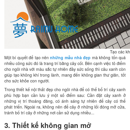
Tạo các k
Một bí quyết để tạo nên
những mẫu nhà đẹp
mà không tốn quá
nhiều công sức đó là trang trí bằng cây cối. Bên cạnh việc tô điểm
cho ngôi nhà với màu sắc tự nhiên đầy sức sống thì câu xanh còn
giúp tạo không khí trong lành, mang đến không gian thư giãn, tốt
cho sức khỏe con người.
Trong thiết kế nội thất đẹp cho ngôi nhà để có thể bổ trí cây xanh
phù hợp bạn cần lưu ý một số điểm sau: Cần đặt cây xanh ở
những vị trí thoáng đãng, có ánh sáng tự nhiên để cây có thể
phát triển. Ngoài ra, không nên để cây ở những lối đóng mở cửa,
tránh bố trí cây ở những nơi cần sử dụng nhiều...
3. Thiết kế không gian mở