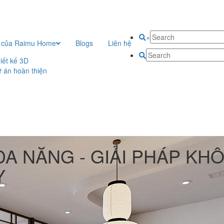
×
 của Raimu Home
Blogs
Liên hệ
iết kế 3D
 án hoàn thiện
 ĐA NĂNG - GIẢI PHÁP K
Y