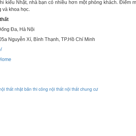
i kiểu Nhật, nhà bạn có nhiều hơn một phòng khách. Điểm mấ
g và khoa học.
thất
Đống Đa, Hà Nội
05a Nguyễn Xí, Bình Thạnh, TP.Hồ Chí Minh
/
uHome
ội thất nhật bản
thi công nội thất
nội thất chung cư