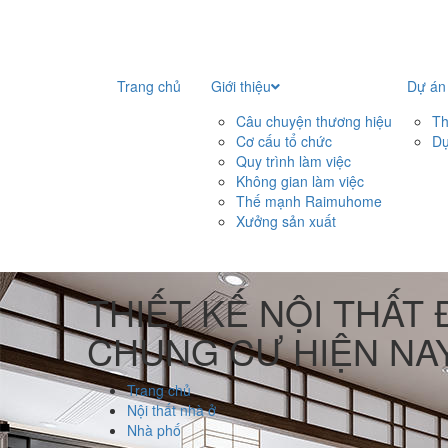
Trang chủ
Giới thiệu
Dự án
Câu chuyện thương hiệu
Th
Cơ cấu tổ chức
Dự
Quy trình làm việc
Không gian làm việc
Thế mạnh Raimuhome
Xưởng sản xuất
THIẾT KẾ NỘI THẤT
CHUNG CƯ HIỆN NA
Trang chủ
Nội thất nhà ở
Nhà phố