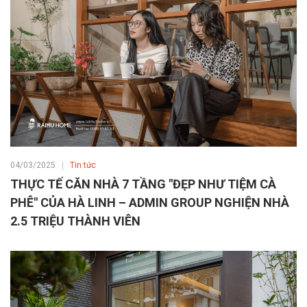
04/03/2025
Tin tức
THỰC TẾ CĂN NHÀ 7 TẦNG "ĐẸP NHƯ TIỆM CÀ
PHÊ" CỦA HÀ LINH – ADMIN GROUP NGHIỆN NHÀ
2.5 TRIỆU THÀNH VIÊN