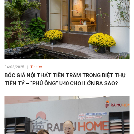
04/03/2025
Tin tức
BÓC GIÁ NỘI THẤT TIỀN TRĂM TRONG BIỆT THỰ
TIỀN TỶ – “PHÚ ÔNG” U40 CHƠI LỚN RA SAO?