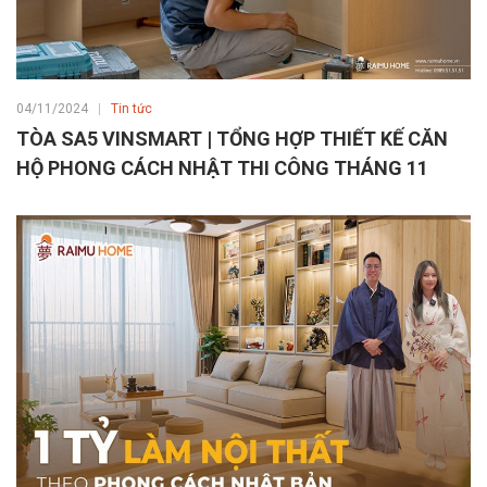
04/11/2024
Tin tức
TÒA SA5 VINSMART | TỔNG HỢP THIẾT KẾ CĂN
HỘ PHONG CÁCH NHẬT THI CÔNG THÁNG 11