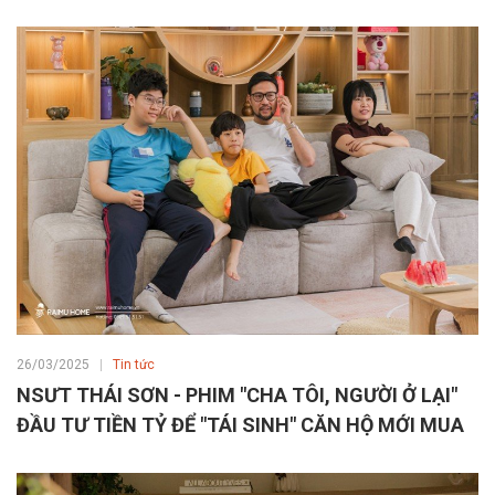
26/03/2025
Tin tức
NSƯT THÁI SƠN - PHIM "CHA TÔI, NGƯỜI Ở LẠI"
ĐẦU TƯ TIỀN TỶ ĐỂ "TÁI SINH" CĂN HỘ MỚI MUA