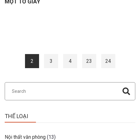
MỘT TỜ GIẤY
2
3
4
23
24
THỂ LOẠI
Nội thất văn phòng
(13)