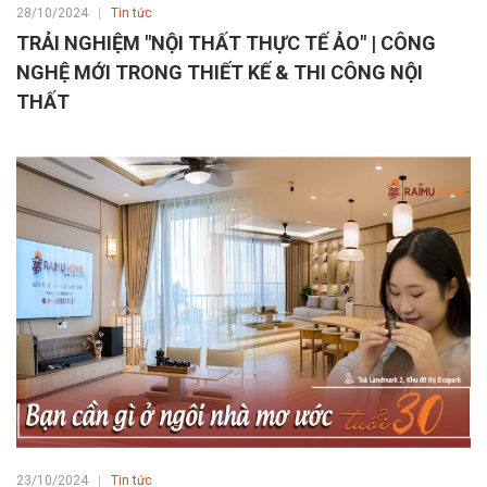
28/10/2024
Tin tức
TRẢI NGHIỆM "NỘI THẤT THỰC TẾ ẢO" | CÔNG
NGHỆ MỚI TRONG THIẾT KẾ & THI CÔNG NỘI
THẤT
23/10/2024
Tin tức