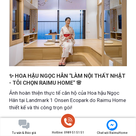
✨ HOA HẬU NGỌC HÂN "LÀM NỘI THẤT NHẬT
- TÔI CHỌN RAIMU HOME" 🌸
Ảnh hoàn thiện thực tế căn hộ của Hoa hậu Ngọc
Hân tại Landmark 1 Onsen Ecopark do Raimu Home
thiết kế và thi công trọn gói!
Hotline: 0989 51 51 51
Tư vấn & Báo giá
Chat với RaimuHome