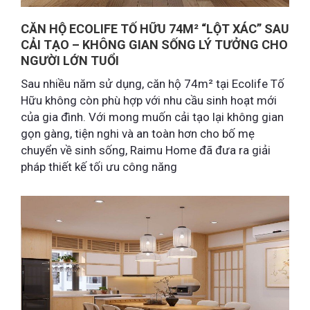
CĂN HỘ ECOLIFE TỐ HỮU 74M² “LỘT XÁC” SAU
CẢI TẠO – KHÔNG GIAN SỐNG LÝ TƯỞNG CHO
NGƯỜI LỚN TUỔI
Sau nhiều năm sử dụng, căn hộ 74m² tại Ecolife Tố
Hữu không còn phù hợp với nhu cầu sinh hoạt mới
của gia đình. Với mong muốn cải tạo lại không gian
gọn gàng, tiện nghi và an toàn hơn cho bố mẹ
chuyển về sinh sống, Raimu Home đã đưa ra giải
pháp thiết kế tối ưu công năng