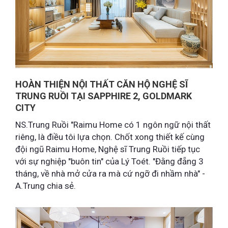
HOÀN THIỆN NỘI THẤT CĂN HỘ NGHỆ SĨ
TRUNG RUỒI TẠI SAPPHIRE 2, GOLDMARK
CITY
NS.Trung Ruồi "Raimu Home có 1 ngôn ngữ nội thất
riêng, là điều tôi lựa chọn. Chốt xong thiết kế cùng
đội ngũ Raimu Home, Nghệ sĩ Trung Ruồi tiếp tục
với sự nghiệp "buôn tin" của Lý Toét. "Đằng đẵng 3
tháng, về nhà mở cửa ra mà cứ ngỡ đi nhầm nhà" -
A.Trung chia sẻ.