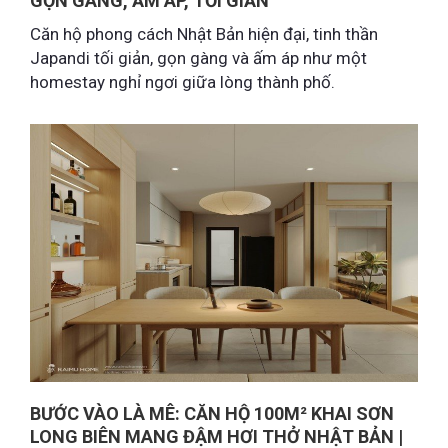
GỌN GÀNG, ẤM ÁP, TỐI GIẢN
Căn hộ phong cách Nhật Bản hiện đại, tinh thần
Japandi tối giản, gọn gàng và ấm áp như một
homestay nghỉ ngơi giữa lòng thành phố.
BƯỚC VÀO LÀ MÊ: CĂN HỘ 100M² KHAI SƠN
LONG BIÊN MANG ĐẬM HƠI THỞ NHẬT BẢN |