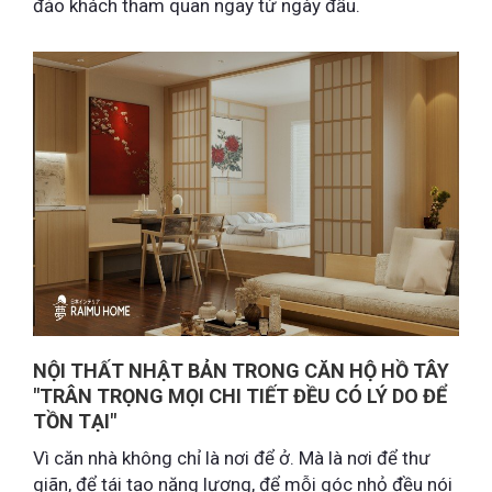
đảo khách tham quan ngay từ ngày đầu.
NỘI THẤT NHẬT BẢN TRONG CĂN HỘ HỒ TÂY
"TRÂN TRỌNG MỌI CHI TIẾT ĐỀU CÓ LÝ DO ĐỂ
TỒN TẠI"
Vì căn nhà không chỉ là nơi để ở. Mà là nơi để thư
giãn, để tái tạo năng lượng, để mỗi góc nhỏ đều nói