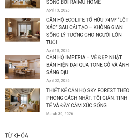
SỐNG BỞI RAIMU HOME
April 13, 2026
CĂN HỘ ECOLIFE TỐ HỮU 74M² “LỘT
XÁC” SAU CẢI TẠO – KHÔNG GIAN
SỐNG LÝ TƯỞNG CHO NGƯỜI LỚN
TUỔI
April 10, 2026
CĂN HỘ IMPERIA – VẺ ĐẸP NHẬT
BẢN HIỆN ĐẠI QUA TONE GỖ VÀ ÁNH
SÁNG DỊU
April 02, 2026
THIẾT KẾ CĂN HỘ SKY FOREST THEO
PHONG CÁCH NHẬT: TỐI GIẢN, TINH
TẾ VÀ ĐẦY CẢM XÚC SỐNG
March 30, 2026
TỪ KHÓA