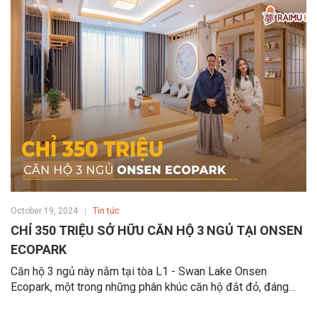
October 19, 2024
Tin tức
CHỈ 350 TRIỆU SỞ HỮU CĂN HỘ 3 NGỦ TẠI ONSEN
ECOPARK
Căn hộ 3 ngủ này nằm tại tòa L1 - Swan Lake Onsen
Ecopark, một trong những phân khúc căn hộ đắt đỏ, đáng
sống bậc nhất tại Ecopark kết hợp giữa thiên nhiên và văn