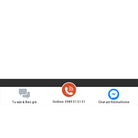
Hotline: 0989 51 51 51
Tư vấn & Báo giá
Chat với RaimuHome
Đơn vị chuyên thiết kế và thi công nội thất Nhật Bản -