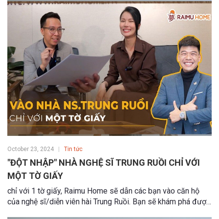
được trải nghiệm căn hộ của mình qua công nghệ thực tế ảo
Apple Vision Pro, cho phép chỉnh sửa theo ý mu
October 23, 2024
Tin tức
"ĐỘT NHẬP" NHÀ NGHỆ SĨ TRUNG RUỒI CHỈ VỚI
MỘT TỜ GIẤY
chỉ với 1 tờ giấy, Raimu Home sẽ dẫn các bạn vào căn hộ
của nghệ sĩ/diễn viên hài Trung Ruồi. Bạn sẽ khám phá được
căn hộ của anh Trung Ruồi từ các phòng master đến phòng