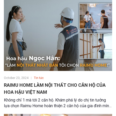
ngủ con, phòng khách - bếp và đặc biệt là không gian chill
"bí mật" có một không hai.
October 23, 2024
Tin tức
RAIMU HOME LÀM NỘI THẤT CHO CĂN HỘ CỦA
HOA HẬU VIỆT NAM
Không chỉ 1 mà tới 2 căn hộ. Khám phá lý do chị tin tưởng
lựa chọn Raimu Home hoàn thiện 2 căn hộ của gia đình mình
nhé