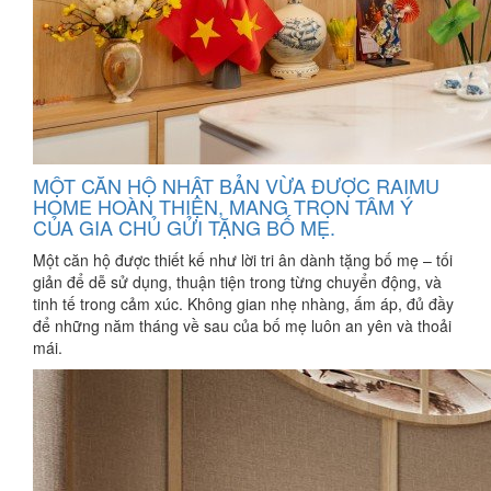
MỘT CĂN HỘ NHẬT BẢN VỪA ĐƯỢC RAIMU
HOME HOÀN THIỆN, MANG TRỌN TÂM Ý
CỦA GIA CHỦ GỬI TẶNG BỐ MẸ.
Một căn hộ được thiết kế như lời tri ân dành tặng bố mẹ – tối
giản để dễ sử dụng, thuận tiện trong từng chuyển động, và
tinh tế trong cảm xúc. Không gian nhẹ nhàng, ấm áp, đủ đầy
để những năm tháng về sau của bố mẹ luôn an yên và thoải
mái.