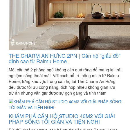
THE CHARM AN HƯNG 2PN | Căn hộ “giấu đồ”
đỉnh cao từ Raimu Home.
Một căn hộ 2 phòng ngủ không cần quá rộng để mang lại trải
nghiệm sống thoải mái. Với cách bố trí thông minh từ Raimu
Home, từng khu vực trong căn hộ tại The Charm An Hưng
đều được tối ưu công năng, tích hợp nhiều không gian lưu
trữ ẩn nhưng vẫn giữ được sự gọn gàng và tính thẩm
KHÁM PHÁ CĂN HỘ STUDIO 40M2 VỚI GIẢI
PHÁP SỐNG TỐI GIẢN VÀ TIỆN NGHI
Dù chỉ khoảng 40m2, căn hộ studio vẫn được Raimu Home