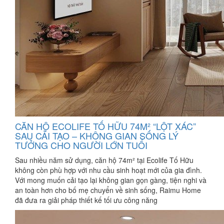
CĂN HỘ ECOLIFE TỐ HỮU 74M² “LỘT XÁC”
SAU CẢI TẠO – KHÔNG GIAN SỐNG LÝ
TƯỞNG CHO NGƯỜI LỚN TUỔI
Sau nhiều năm sử dụng, căn hộ 74m² tại Ecolife Tố Hữu
không còn phù hợp với nhu cầu sinh hoạt mới của gia đình.
Với mong muốn cải tạo lại không gian gọn gàng, tiện nghi và
an toàn hơn cho bố mẹ chuyển về sinh sống, Raimu Home
đã đưa ra giải pháp thiết kế tối ưu công năng