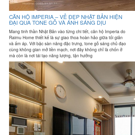
CĂN HỘ IMPERIA – VẺ ĐẸP NHẬT BẢN HIỆN
ĐẠI QUA TONE GỖ VÀ ÁNH SÁNG DỊU
Mang tinh thần Nhật Bản vào từng chi tiết, căn hộ Imperia do
Raimu Home thiết kế là sự giao thoa hoàn hảo giữa tối giản
và ấm áp. Với bậc sàn nâng đặc trưng, tone gỗ sáng chủ đạo
cùng không gian mở liền mạch, nơi đây không chỉ là chốn ở
mà còn là nơi tái tạo năng lượng, tận hưởng