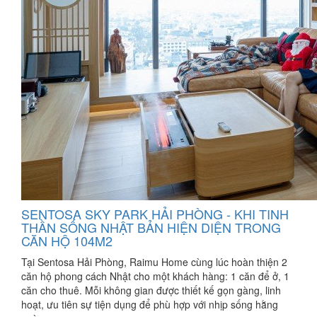
SENTOSA SKY PARK HẢI PHÒNG - KHI TINH
THẦN SỐNG NHẬT BẢN HIỆN DIỆN TRONG
CĂN HỘ 104M2
Tại Sentosa Hải Phòng, Raimu Home cùng lúc hoàn thiện 2
căn hộ phong cách Nhật cho một khách hàng: 1 căn để ở, 1
căn cho thuê. Mỗi không gian được thiết kế gọn gàng, linh
hoạt, ưu tiên sự tiện dụng để phù hợp với nhịp sống hằng