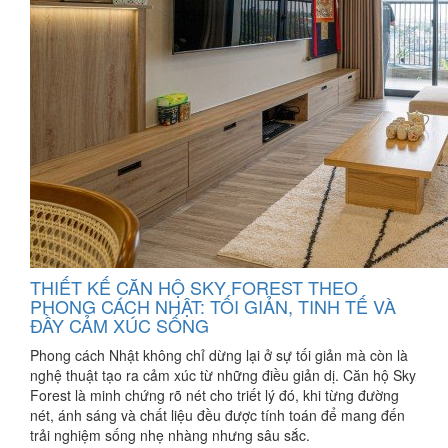
THIẾT KẾ CĂN HỘ SKY FOREST THEO
PHONG CÁCH NHẬT: TỐI GIẢN, TINH TẾ VÀ
ĐẦY CẢM XÚC SỐNG
Phong cách Nhật không chỉ dừng lại ở sự tối giản mà còn là
nghệ thuật tạo ra cảm xúc từ những điều giản dị. Căn hộ Sky
Forest là minh chứng rõ nét cho triết lý đó, khi từng đường
nét, ánh sáng và chất liệu đều được tính toán để mang đến
trải nghiệm sống nhẹ nhàng nhưng sâu sắc.