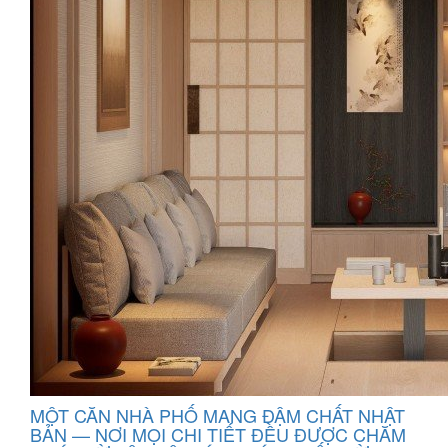
MỘT CĂN NHÀ PHỐ MANG ĐẬM CHẤT NHẬT
BẢN — NƠI MỌI CHI TIẾT ĐỀU ĐƯỢC CHĂM