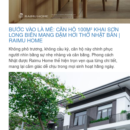
BƯỚC VÀO LÀ MÊ: CĂN HỘ 100M² KHAI SƠN
LONG BIÊN MANG ĐẬM HƠI THỞ NHẬT BẢN |
RAIMU HOME
Không phô trương, không cầu kỳ, căn hộ này chinh phục
người nhìn bằng sự nhẹ nhàng và cân bằng. Phong cách
Nhật được Raimu Home thể hiện trọn vẹn qua từng chi tiết,
mang lại cảm giác dễ chịu trong mọi sinh hoạt hằng ngày.