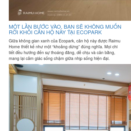
MỘT LẦN BƯỚC VÀO, BẠN SẼ KHÔNG MUỐN
RỜI KHỎI CĂN HỘ NÀY TẠI ECOPARK
Giữa không gian xanh của Ecopark, căn hộ này được Raimu
Home thiết kế như một “khoảng dừng” đúng nghĩa. Mọi chi
tiết đều hướng đến sự thoáng đãng, dễ chịu và cân bằng,
mang lại cảm giác sống chậm giữa nhịp sống hiện đại.