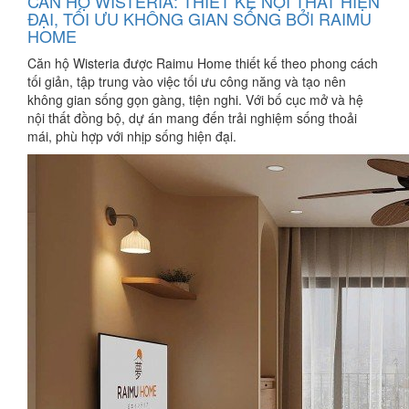
CĂN HỘ WISTERIA: THIẾT KẾ NỘI THẤT HIỆN
ĐẠI, TỐI ƯU KHÔNG GIAN SỐNG BỞI RAIMU
HOME
Căn hộ Wisteria được Raimu Home thiết kế theo phong cách
tối giản, tập trung vào việc tối ưu công năng và tạo nên
không gian sống gọn gàng, tiện nghi. Với bố cục mở và hệ
nội thất đồng bộ, dự án mang đến trải nghiệm sống thoải
mái, phù hợp với nhịp sống hiện đại.