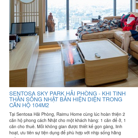
SENTOSA SKY PARK HẢI PHÒNG - KHI TINH
THẦN SỐNG NHẬT BẢN HIỆN DIỆN TRONG
CĂN HỘ 104M2
Tại Sentosa Hải Phòng, Raimu Home cùng lúc hoàn thiện 2
căn hộ phong cách Nhật cho một khách hàng: 1 căn để ở, 1
căn cho thuê. Mỗi không gian được thiết kế gọn gàng, linh
hoạt, ưu tiên sự tiện dụng để phù hợp với nhịp sống hằng