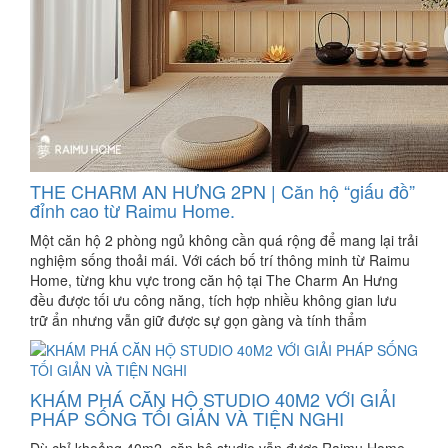
THE CHARM AN HƯNG 2PN | Căn hộ “giấu đồ”
đỉnh cao từ Raimu Home.
Một căn hộ 2 phòng ngủ không cần quá rộng để mang lại trải
nghiệm sống thoải mái. Với cách bố trí thông minh từ Raimu
Home, từng khu vực trong căn hộ tại The Charm An Hưng
đều được tối ưu công năng, tích hợp nhiều không gian lưu
trữ ẩn nhưng vẫn giữ được sự gọn gàng và tính thẩm
KHÁM PHÁ CĂN HỘ STUDIO 40M2 VỚI GIẢI
PHÁP SỐNG TỐI GIẢN VÀ TIỆN NGHI
Dù chỉ khoảng 40m2, căn hộ studio vẫn được Raimu Home