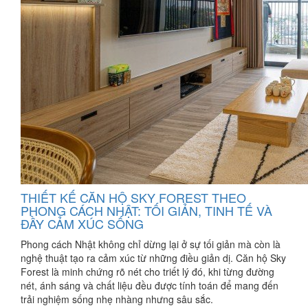
THIẾT KẾ CĂN HỘ SKY FOREST THEO
PHONG CÁCH NHẬT: TỐI GIẢN, TINH TẾ VÀ
ĐẦY CẢM XÚC SỐNG
Phong cách Nhật không chỉ dừng lại ở sự tối giản mà còn là
nghệ thuật tạo ra cảm xúc từ những điều giản dị. Căn hộ Sky
Forest là minh chứng rõ nét cho triết lý đó, khi từng đường
nét, ánh sáng và chất liệu đều được tính toán để mang đến
trải nghiệm sống nhẹ nhàng nhưng sâu sắc.