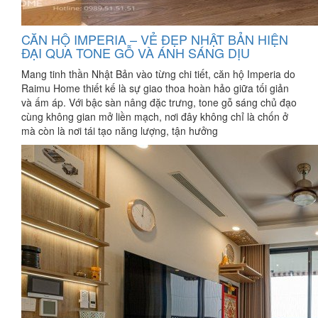
CĂN HỘ IMPERIA – VẺ ĐẸP NHẬT BẢN HIỆN
ĐẠI QUA TONE GỖ VÀ ÁNH SÁNG DỊU
Mang tinh thần Nhật Bản vào từng chi tiết, căn hộ Imperia do
Raimu Home thiết kế là sự giao thoa hoàn hảo giữa tối giản
và ấm áp. Với bậc sàn nâng đặc trưng, tone gỗ sáng chủ đạo
cùng không gian mở liền mạch, nơi đây không chỉ là chốn ở
mà còn là nơi tái tạo năng lượng, tận hưởng