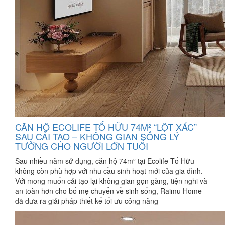
CĂN HỘ ECOLIFE TỐ HỮU 74M² “LỘT XÁC”
SAU CẢI TẠO – KHÔNG GIAN SỐNG LÝ
TƯỞNG CHO NGƯỜI LỚN TUỔI
Sau nhiều năm sử dụng, căn hộ 74m² tại Ecolife Tố Hữu
không còn phù hợp với nhu cầu sinh hoạt mới của gia đình.
Với mong muốn cải tạo lại không gian gọn gàng, tiện nghi và
an toàn hơn cho bố mẹ chuyển về sinh sống, Raimu Home
đã đưa ra giải pháp thiết kế tối ưu công năng