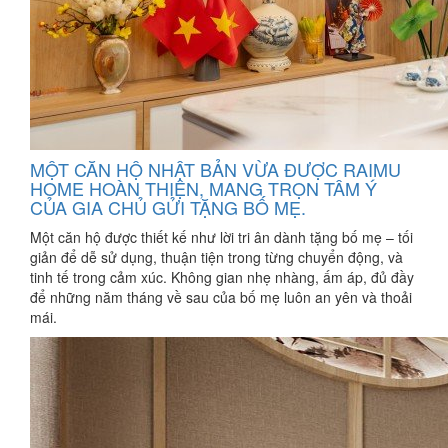
MỘT CĂN HỘ NHẬT BẢN VỪA ĐƯỢC RAIMU
HOME HOÀN THIỆN, MANG TRỌN TÂM Ý
CỦA GIA CHỦ GỬI TẶNG BỐ MẸ.
Một căn hộ được thiết kế như lời tri ân dành tặng bố mẹ – tối
giản để dễ sử dụng, thuận tiện trong từng chuyển động, và
tinh tế trong cảm xúc. Không gian nhẹ nhàng, ấm áp, đủ đầy
để những năm tháng về sau của bố mẹ luôn an yên và thoải
mái.