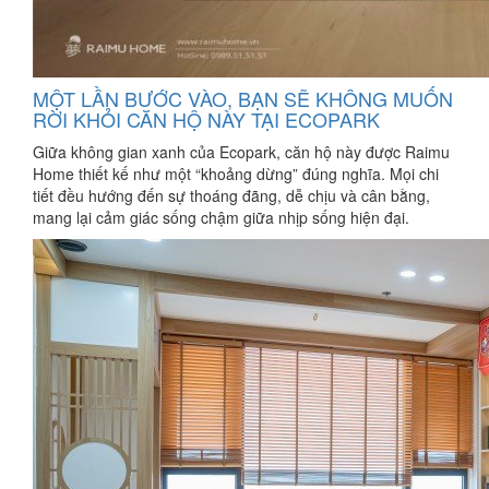
MỘT LẦN BƯỚC VÀO, BẠN SẼ KHÔNG MUỐN
RỜI KHỎI CĂN HỘ NÀY TẠI ECOPARK
Giữa không gian xanh của Ecopark, căn hộ này được Raimu
Home thiết kế như một “khoảng dừng” đúng nghĩa. Mọi chi
tiết đều hướng đến sự thoáng đãng, dễ chịu và cân bằng,
mang lại cảm giác sống chậm giữa nhịp sống hiện đại.