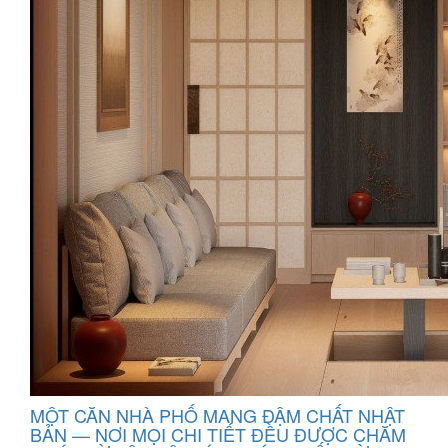
MỘT CĂN NHÀ PHỐ MANG ĐẬM CHẤT NHẬT
BẢN — NƠI MỌI CHI TIẾT ĐỀU ĐƯỢC CHĂM