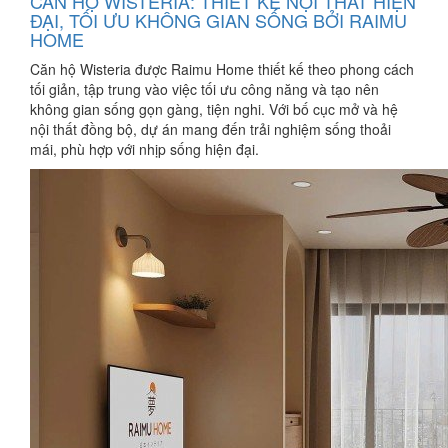
CĂN HỘ WISTERIA: THIẾT KẾ NỘI THẤT HIỆN
ĐẠI, TỐI ƯU KHÔNG GIAN SỐNG BỞI RAIMU
HOME
Căn hộ Wisteria được Raimu Home thiết kế theo phong cách
tối giản, tập trung vào việc tối ưu công năng và tạo nên
không gian sống gọn gàng, tiện nghi. Với bố cục mở và hệ
nội thất đồng bộ, dự án mang đến trải nghiệm sống thoải
mái, phù hợp với nhịp sống hiện đại.